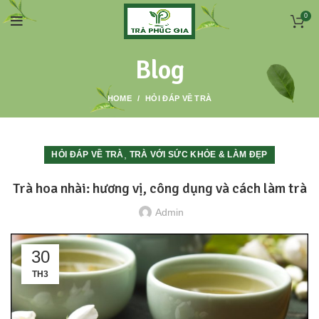
0
Blog
HOME
HỎI ĐÁP VỀ TRÀ
,
HỎI ĐÁP VỀ TRÀ
TRÀ VỚI SỨC KHỎE & LÀM ĐẸP
Trà hoa nhài: hương vị, công dụng và cách làm trà
Admin
30
TH3