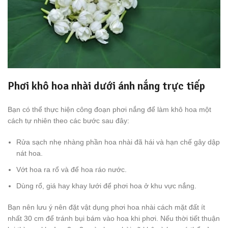
Phơi khô hoa nhài dưới ánh nắng trực tiếp
Bạn có thể thực hiện công đoạn phơi nắng để làm khô hoa một
cách tự nhiên theo các bước sau đây:
Rửa sạch nhẹ nhàng phần hoa nhài đã hái và hạn chế gây dập
nát hoa.
Vớt hoa ra rổ và để hoa ráo nước.
Dùng rổ, giá hay khay lưới để phơi hoa ở khu vực nắng.
Bạn nên lưu ý nên đặt vật dụng phơi hoa nhài cách mặt đất ít
nhất 30 cm để tránh bụi bám vào hoa khi phơi. Nếu thời tiết thuận