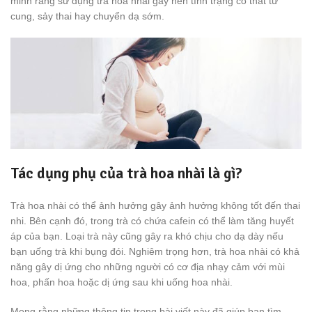
minh rằng sử dụng trà hoa nhài gây nên tình trạng co thắt tử
cung, sảy thai hay chuyển dạ sớm.
Tác dụng phụ của trà hoa nhài là gì?
Trà hoa nhài có thể ảnh hưởng gây ảnh hưởng không tốt đến thai
nhi. Bên cạnh đó, trong trà có chứa cafein có thể làm tăng huyết
áp của bạn. Loại trà này cũng gây ra khó chịu cho dạ dày nếu
bạn uống trà khi bụng đói. Nghiêm trọng hơn, trà hoa nhài có khả
năng gây dị ứng cho những người có cơ địa nhạy cảm với mùi
hoa, phấn hoa hoặc dị ứng sau khi uống hoa nhài.
Mong rằng những thông tin trong bài viết này đã giúp bạn tìm