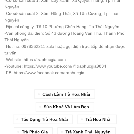
-Cơ sở sản xuất 1: Xóm Cây Xanh, Xã Quyết Thắng, Tp Thái
Nguyên
-Cơ sở sản xuất 2: Xóm Hồng Thái, Xã Tân Cương, Tp Thái
Nguyên
-Địa chỉ công ty: Tổ 10 Phường Chùa Hang, Tp Thái Nguyên
-Văn phòng đại diện: Số 43 đường Hoàng Văn Thụ, Thành Phố
Thái Nguyên.
-Hotline: 0978362211 zalo hoặc gọi điện trực tiếp để nhận được
tư vấn.
-Website: https://traphucgia.com
-Youtube: https://www.youtube.com/@traphucgia9834
-FB: https://www.facebook.com/traphucgia
Cách Làm Trà Hoa Nhài
Sức Khoẻ Và Làm Đẹp
Tác Dụng Trà Hoa Nhài
Trà Hoa Nhài
Trà Phúc Gia
Trà Xanh Thái Nguyên