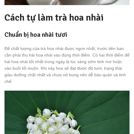
Cách tự làm trà hoa nhài
Chuẩn bị hoa nhài tươi
Để chất lượng của trà hoa nhài được ngon nhất, trước tiên bạn
cần phải thu hái hoa nhài vào đúng thời điểm. Có hai thời điểm để
hái hoa nhài tốt nhất trong ngày là lúc sáng sớm tinh mơ hoặc
vào buổi tối muộn. Khi này hoa sẽ đạt được độ tươi, trạng thái
giàu dưỡng chất nhất và chưa nở bung nên dễ bảo quản và tinh
chế.