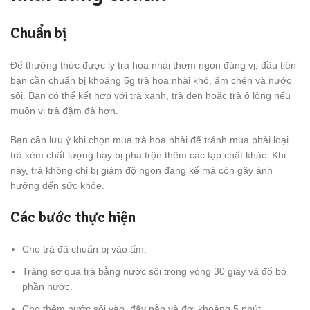
Chuẩn bị
Để thưởng thức được ly trà hoa nhài thơm ngon đúng vị, đầu tiên
bạn cần chuẩn bị khoảng 5g trà hoa nhài khô, ấm chén và nước
sôi. Bạn có thể kết hợp với trà xanh, trà đen hoặc trà ô lông nếu
muốn vị trà đậm đà hơn.
Bạn cần lưu ý khi chọn mua trà hoa nhài để tránh mua phải loại
trà kém chất lượng hay bị pha trộn thêm các tạp chất khác. Khi
này, trà không chỉ bị giảm độ ngon đáng kể mà còn gây ảnh
hưởng đến sức khỏe.
Các bước thực hiện
Cho trà đã chuẩn bị vào ấm.
Tráng sơ qua trà bằng nước sôi trong vòng 30 giây và đổ bỏ
phần nước.
Cho thêm nước sôi vào, đậy nắp và đợi khoảng 5 phút.