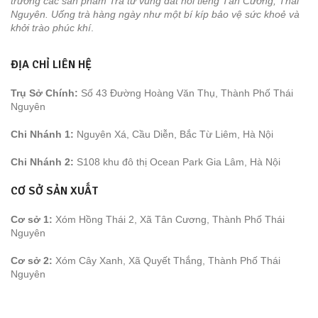
trường các sản phẩm Trà từ vùng đất nổi tiếng Tân Cương, Thái
Nguyên. Uống trà hàng ngày như một bí kíp bảo vệ sức khoẻ và
khởi trào phúc khí
.
ĐỊA CHỈ LIÊN HỆ
Trụ Sở Chính:
Số 43 Đường Hoàng Văn Thụ, Thành Phố Thái
Nguyên
Chi Nhánh 1:
Nguyên Xá, Cầu Diễn, Bắc Từ Liêm, Hà Nội
Chi Nhánh 2:
S108 khu đô thị Ocean Park Gia Lâm, Hà Nội
CƠ SỞ SẢN XUẤT
Cơ sở 1:
Xóm Hồng Thái 2, Xã Tân Cương, Thành Phố Thái
Nguyên
Cơ sở 2:
Xóm Cây Xanh, Xã Quyết Thắng, Thành Phố Thái
Nguyên