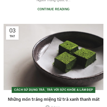
Người Trung Quốc đ...
CONTINUE READING
03
TH7
,
CÁCH SỬ DỤNG TRÀ
TRÀ VỚI SỨC KHỎE & LÀM ĐẸP
Những món tráng miệng từ trà xanh thanh mát