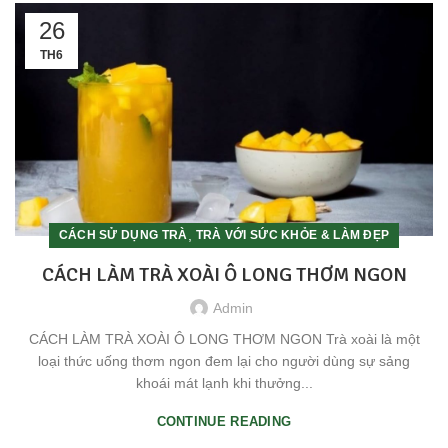
26
TH6
,
CÁCH SỬ DỤNG TRÀ
TRÀ VỚI SỨC KHỎE & LÀM ĐẸP
CÁCH LÀM TRÀ XOÀI Ô LONG THƠM NGON
Admin
CÁCH LÀM TRÀ XOÀI Ô LONG THƠM NGON Trà xoài là một
loại thức uống thơm ngon đem lại cho người dùng sự sảng
khoái mát lạnh khi thưởng...
CONTINUE READING