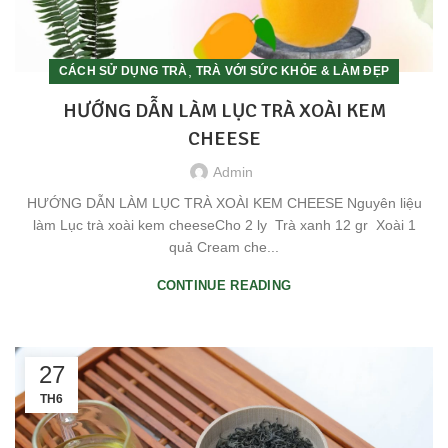
,
CÁCH SỬ DỤNG TRÀ
TRÀ VỚI SỨC KHỎE & LÀM ĐẸP
HƯỚNG DẪN LÀM LỤC TRÀ XOÀI KEM
CHEESE
Admin
HƯỚNG DẪN LÀM LỤC TRÀ XOÀI KEM CHEESE Nguyên liệu
làm Lục trà xoài kem cheeseCho 2 ly Trà xanh 12 gr Xoài 1
quả Cream che...
CONTINUE READING
27
TH6