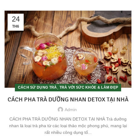
24
TH6
,
CÁCH SỬ DỤNG TRÀ
TRÀ VỚI SỨC KHỎE & LÀM ĐẸP
CÁCH PHA TRÀ DƯỠNG NHAN DETOX TẠI NHÀ
Admin
CÁCH PHA TRÀ DƯỠNG NHAN DETOX TẠI NHÀ Trà dưỡng
nhan là loại trà pha từ các loại thảo mộc phong phú, mang lại
rất nhiều công dụng tố...