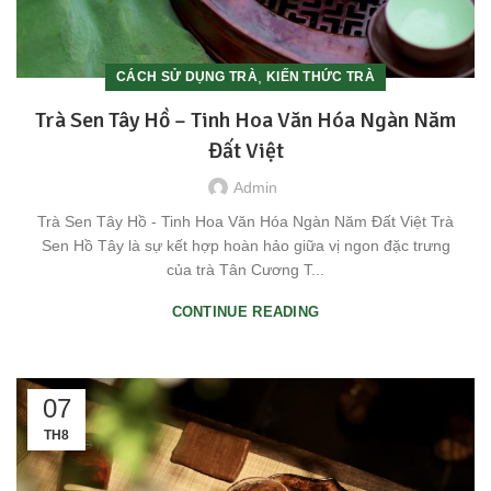
,
CÁCH SỬ DỤNG TRÀ
KIẾN THỨC TRÀ
Trà Sen Tây Hồ – Tinh Hoa Văn Hóa Ngàn Năm
Đất Việt
Admin
Trà Sen Tây Hồ - Tinh Hoa Văn Hóa Ngàn Năm Đất Việt Trà
Sen Hồ Tây là sự kết hợp hoàn hảo giữa vị ngon đặc trưng
của trà Tân Cương T...
CONTINUE READING
07
TH8