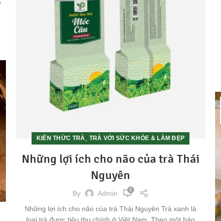
à
,
KIẾN THỨC TRÀ
TRÀ VỚI SỨC KHỎE & LÀM ĐẸP
Những lợi ích cho não của trà Thái
Nguyên
0
By
Admin
Những lợi ích cho não của trà Thái Nguyên Trà xanh là
loại trà được tiêu thụ chính ở Việt Nam. Theo một báo