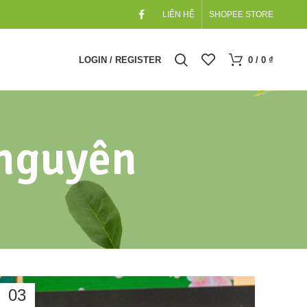
LIÊN HỆ
SHOPEE STORE
LOGIN / REGISTER
0
/
0
₫
 nguyên
03