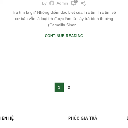
0
By
Admin
Trà tím là gì? Những điểm đặc biệt của Trà tím Trà tím về
cơ bản vẫn là loại trà được làm từ cây trà bình thường
(Camellia Sinen...
CONTINUE READING
1
2
LIÊN HỆ
PHÚC GIA TRÀ