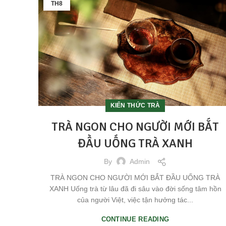
TH8
KIẾN THỨC TRÀ
TRÀ NGON CHO NGƯỜI MỚI BẮT
ĐẦU UỐNG TRÀ XANH
By
Admin
TRÀ NGON CHO NGƯỜI MỚI BẮT ĐẦU UỐNG TRÀ
XANH Uống trà từ lâu đã đi sâu vào đời sống tâm hồn
của người Việt, việc tận hưởng tác...
CONTINUE READING