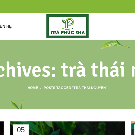
IÊN HỆ
chives: trà thái
HOME
POSTS TAGGED "TRÀ THÁI NGUYÊN"
05