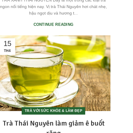
TRÀ XANH THÁI NGUYÊN Đây là một trong các loại trà
ngon nổi tiếng hiện nay. Vị trà Thái Nguyên hơi chát nhẹ,
hậu ngọt dịu và hương t...
CONTINUE READING
15
TH4
TRÀ VỚI SỨC KHỎE & LÀM ĐẸP
Trà Thái Nguyên làm giảm ê buốt
răng