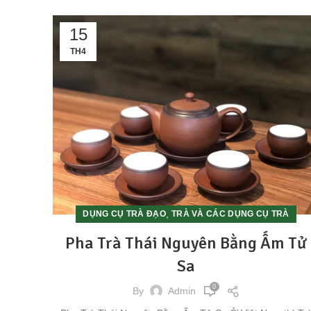
15
TH4
,
DỤNG CỤ TRÀ ĐẠO
TRÀ VÀ CÁC DỤNG CỤ TRÀ
Pha Trà Thái Nguyên Bằng Ấm Tử
Sa
0
By
Admin