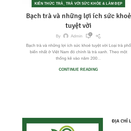
,
KIẾN THỨC TRÀ
TRÀ VỚI SỨC KHỎE & LÀM ĐẸP
Bạch trà và những lợi ích sức khoẻ
tuyệt vời
0
By
Admin
Bạch trà và những lợi ích sức khoẻ tuyệt vời Loại trà phổ
biến nhất ở Việt Nam đó chính là trà xanh. Theo một
thống kê vào năm 200...
CONTINUE READING
ĐỊA CHỈ 