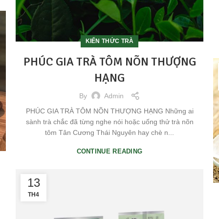
KIẾN THỨC TRÀ
PHÚC GIA TRÀ TÔM NÕN THƯỢNG
HẠNG
By
Admin
PHÚC GIA TRÀ TÔM NÕN THƯỢNG HẠNG Những ai
sành trà chắc đã từng nghe nói hoặc uống thử trà nõn
tôm Tân Cương Thái Nguyên hay chè n...
CONTINUE READING
13
TH4