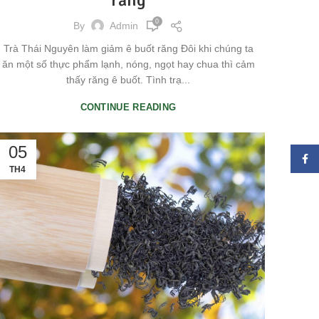
0
By
Admin
Trà Thái Nguyên làm giảm ê buốt răng Đôi khi chúng ta
ăn một số thực phẩm lạnh, nóng, ngọt hay chua thì cảm
thấy răng ê buốt. Tình trạ...
CONTINUE READING
05
Face
TH4