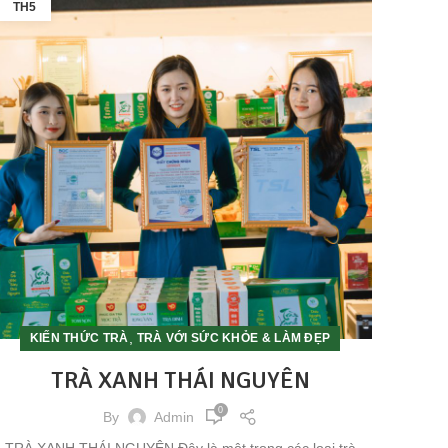
TH5
,
KIẾN THỨC TRÀ
TRÀ VỚI SỨC KHỎE & LÀM ĐẸP
TRÀ XANH THÁI NGUYÊN
0
By
Admin