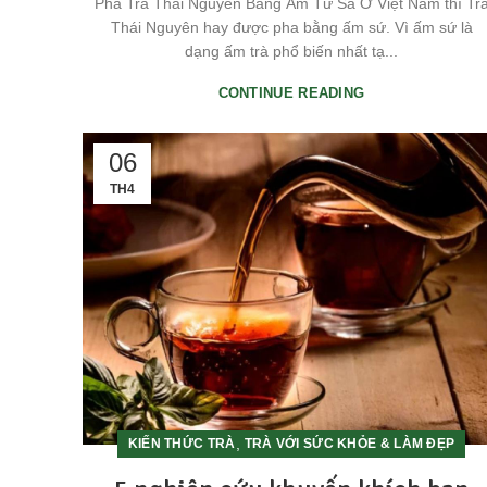
Pha Trà Thái Nguyên Bằng Ấm Tử Sa Ở Việt Nam thì Tr
Thái Nguyên hay được pha bằng ấm sứ. Vì ấm sứ là
dạng ấm trà phổ biến nhất tạ...
CONTINUE READING
06
TH4
,
KIẾN THỨC TRÀ
TRÀ VỚI SỨC KHỎE & LÀM ĐẸP