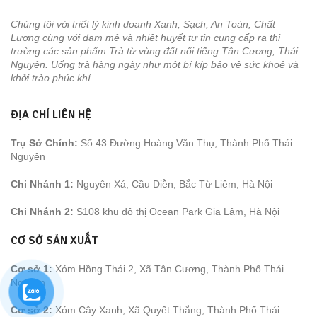
Chúng tôi với triết lý kinh doanh Xanh, Sạch, An Toàn, Chất
Lượng cùng với đam mê và nhiệt huyết tự tin cung cấp ra thị
trường các sản phẩm Trà từ vùng đất nổi tiếng Tân Cương, Thái
Nguyên. Uống trà hàng ngày như một bí kíp bảo vệ sức khoẻ và
khởi trào phúc khí
.
ĐỊA CHỈ LIÊN HỆ
Trụ Sở Chính:
Số 43 Đường Hoàng Văn Thụ, Thành Phố Thái
Nguyên
Chi Nhánh 1:
Nguyên Xá, Cầu Diễn, Bắc Từ Liêm, Hà Nội
Chi Nhánh 2:
S108 khu đô thị Ocean Park Gia Lâm, Hà Nội
CƠ SỞ SẢN XUẤT
Cơ sở 1:
Xóm Hồng Thái 2, Xã Tân Cương, Thành Phố Thái
Nguyên
Cơ sở 2:
Xóm Cây Xanh, Xã Quyết Thắng, Thành Phố Thái