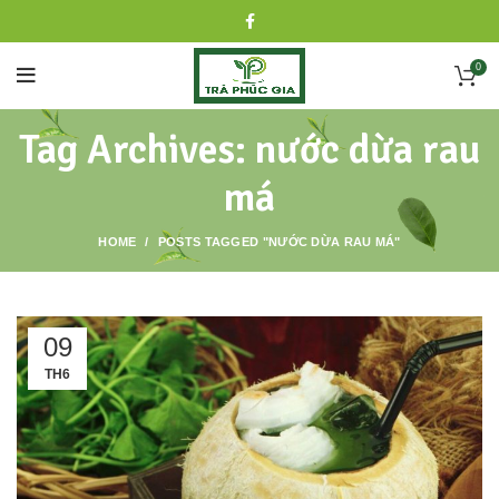
0
Tag Archives: nước dừa rau
má
HOME
POSTS TAGGED "NƯỚC DỪA RAU MÁ"
09
TH6