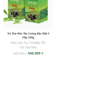
Trà Tôm Nõn Tân Cương Đặc Biệt 5
Hộp 100g
Phúc Gia Trà
,
Trà Biếu Tết
,
Trà Tôm Nõn
Giá
Giá
540.000
₫
600.000
₫
gốc
hiện
là:
tại
600.000 ₫.
là:
540.000 ₫.