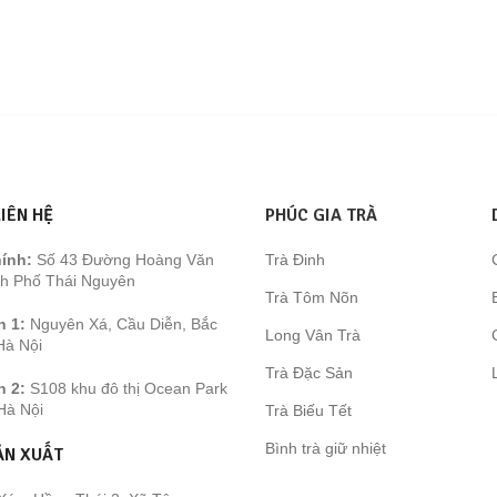
gốc
hiện
là:
tại
600.000 ₫.
là:
570.000 ₫.
LIÊN HỆ
PHÚC GIA TRÀ
ính:
Số 43 Đường Hoàng Văn
Trà Đinh
h Phố Thái Nguyên
Trà Tôm Nõn
h 1:
Nguyên Xá, Cầu Diễn, Bắc
Long Vân Trà
Hà Nội
Trà Đặc Sản
h 2:
S108 khu đô thị Ocean Park
Hà Nội
Trà Biếu Tết
Bình trà giữ nhiệt
ẢN XUẤT