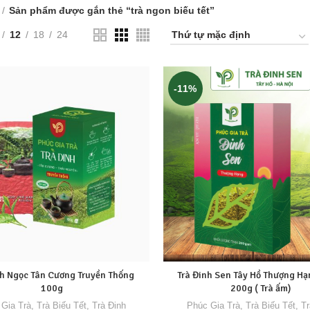
Sản phẩm được gắn thẻ “trà ngon biếu tết”
12
18
24
-11%
nh Ngọc Tân Cương Truyền Thống
Trà Đinh Sen Tây Hồ Thượng Hạ
100g
200g ( Trà ấm)
Gia Trà
,
Trà Biếu Tết
,
Trà Đinh
Phúc Gia Trà
,
Trà Biếu Tết
,
Tr