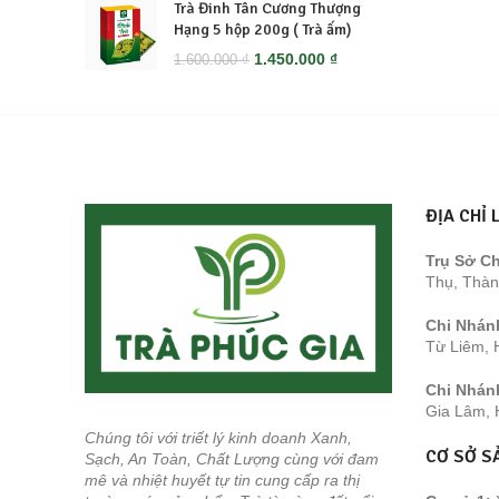
Trà Đinh Tân Cương Thượng
420.000 ₫.
là:
Hạng 5 hộp 200g ( Trà ấm)
399.000 ₫.
Giá
Giá
1.450.000
₫
1.600.000
₫
gốc
hiện
là:
tại
1.600.000 ₫.
là:
1.450.000 ₫.
ĐỊA CHỈ 
Trụ Sở Ch
Thụ, Thàn
Chi Nhán
Từ Liêm, 
Chi Nhán
Gia Lâm, 
Chúng tôi với triết lý kinh doanh Xanh,
CƠ SỞ S
Sạch, An Toàn, Chất Lượng cùng với đam
mê và nhiệt huyết tự tin cung cấp ra thị