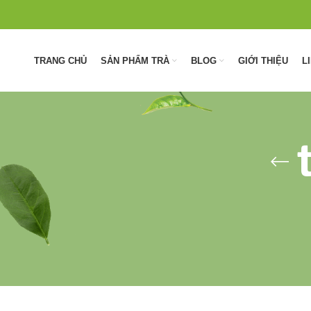
TRANG CHỦ
SẢN PHẨM TRÀ
BLOG
GIỚI THIỆU
L