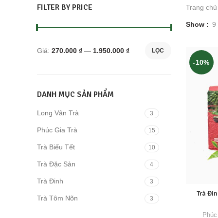
FILTER BY PRICE
Trang chủ
Show
9
Giá:
270.000 ₫
—
1.950.000 ₫
LỌC
Giá
Giá
-10%
thấp
cao
nhất
nhất
DANH MỤC SẢN PHẨM
Long Vân Trà
3
Phúc Gia Trà
15
Trà Biếu Tết
10
Trà Đặc Sản
4
Trà Đinh
3
Trà Đi
Trà Tôm Nõn
3
Phúc 