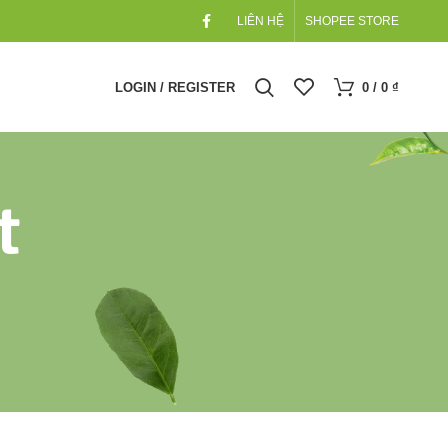
LIÊN HỆ
SHOPEE STORE
LOGIN / REGISTER
0
/
0
₫
t