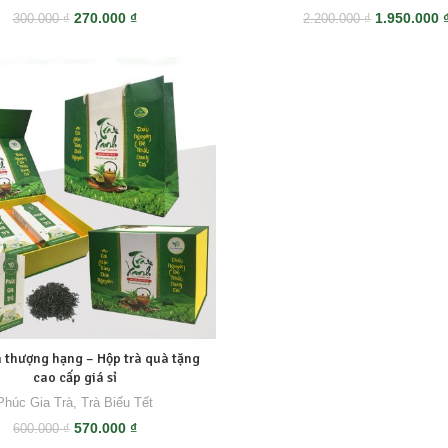
Giá
Giá
Giá
270.000
₫
1.950.000
300.000
₫
2.200.000
₫
gốc
hiện
gốc
là:
tại
là:
300.000 ₫.
là:
2.200.000 ₫
270.000 ₫.
h thượng hạng – Hộp trà quà tặng
cao cấp giá sỉ
Phúc Gia Trà
,
Trà Biếu Tết
Giá
Giá
570.000
₫
600.000
₫