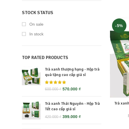
STOCK STATUS
On sale
-5%
In stock
TOP RATED PRODUCTS
Trà xanh thượng hạng - Hộp trà
quà tặng cao cấp giá sỉ
Giá
Giá
570.000
₫
600.000
₫
gốc
hiện
là:
tại
Trà xan
Trà xanh Thái Nguyên - Hộp Trà
600.000 ₫.
là:
Tết cao cấp giá sỉ
570.000 ₫.
Giá
Giá
399.000
₫
420.000
₫
gốc
hiện
là:
tại