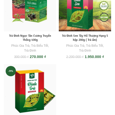
Trà Đinh Ngọc Tân Cương Truyền
Trà Đinh Sen Tây Hồ Thượng Hạng 5
Thống 100g
hộp 200g ( Trà ấm)
Phúc Gia Trà
,
Trà Biếu Tết
,
Phúc Gia Trà
,
Trà Biếu Tết
,
Trà Đinh
Trà Đinh
Giá
Giá
Giá
Giá
270.000
₫
1.950.000
₫
300.000
₫
2.200.000
₫
gốc
hiện
gốc
hiện
là:
tại
là:
tại
300.000 ₫.
là:
2.200.000 ₫.
là:
-9%
270.000 ₫.
1.950.