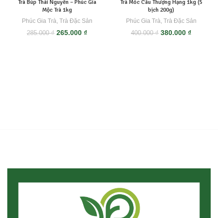
Trà Búp Thái Nguyên – Phúc Gia
Trà Móc Câu Thượng Hạng 1kg (5
Mộc Trà 1kg
bịch 200g)
Phúc Gia Trà
,
Trà Đặc Sản
Phúc Gia Trà
,
Trà Đặc Sản
Giá
Giá
Giá
Giá
265.000
₫
380.000
₫
285.000
₫
400.000
₫
gốc
hiện
gốc
hiện
là:
tại
là:
tại
285.000 ₫.
là:
400.000 ₫.
là:
265.000 ₫.
380.000 