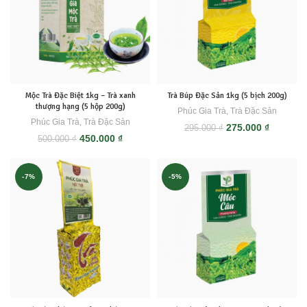
Mộc Trà Đặc Biệt 1kg – Trà xanh
Trà Búp Đặc Sản 1kg (5 bịch 200g)
thượng hạng (5 hộp 200g)
Phúc Gia Trà
,
Trà Đặc Sản
Phúc Gia Trà
,
Trà Đặc Sản
Giá
Giá
275.000
₫
295.000
₫
Giá
Giá
450.000
₫
gốc
hiện
500.000
₫
gốc
hiện
là:
tại
là:
tại
295.000 ₫.
là:
500.000 ₫.
là:
275.000 
-7%
-5%
450.000 ₫.